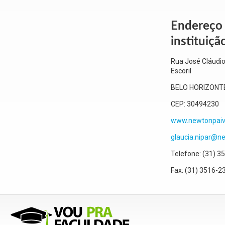
Endereço
instituiçã
Rua José Cláudi
Escoril
BELO HORIZONT
CEP:
30494230
www.newtonpaiv
glaucia.nipar@n
Telefone:
(31) 3
Fax:
(31) 3516-2