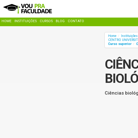
HOME
INSTITUIÇÕES
CURSOS
BLOG
CONTATO
Home
Instituiçõe
/
CENTRO UNIVERSI
Curso superior
/
CIÊNC
BIOL
Ciências bioló