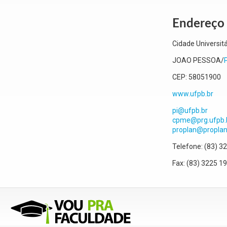
Endereço 
Cidade Universitá
JOAO PESSOA
/
CEP:
58051900
www.ufpb.br
pi@ufpb.br
cpme@prg.ufpb.
proplan@proplan.
Telefone:
(83) 3
Fax:
(83) 3225 1