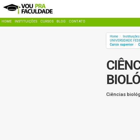
HOME
INSTITUIÇÕES
CURSOS
BLOG
CONTATO
Home
Instituiçõe
/
UNIVERSIDADE FED
Curso superior
/
CIÊNC
BIOL
Ciências bioló