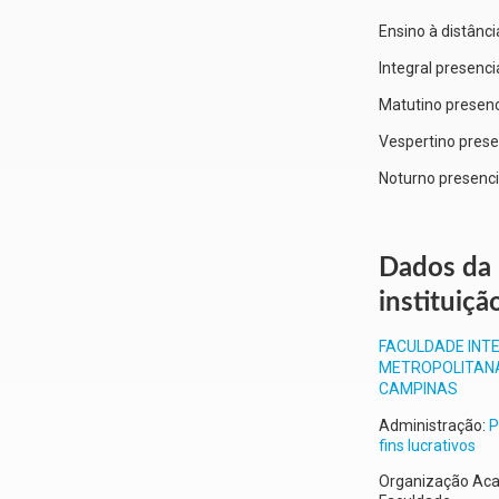
Ensino à distânci
Integral presenci
Matutino presenc
Vespertino prese
Noturno presenci
Dados da
instituiçã
FACULDADE INT
METROPOLITAN
CAMPINAS
Administração:
P
fins lucrativos
Organização Ac