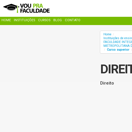
HOME
INSTITUIÇÕES
CURSOS
BLOG
CONTATO
Home
/
Instituições de ensi
FACULDADE INTEG
METROPOLITANA D
Curso superior
/
DIREI
Direito