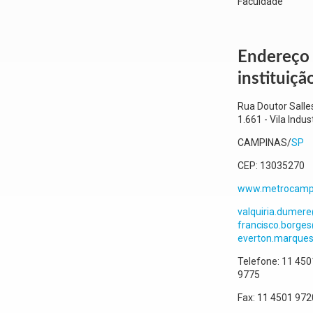
Faculdade
Endereço
instituiçã
Rua Doutor Salles
1.661
- Vila Indust
CAMPINAS
/
SP
CEP:
13035270
www.metrocamp.
valquiria.dumere
francisco.borges
everton.marques
Telefone:
11 450
9775
Fax:
11 4501 972