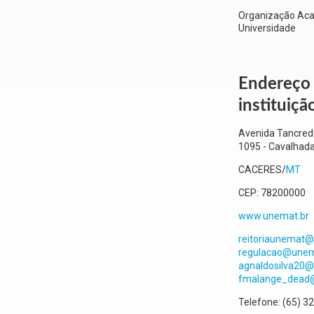
Organização Ac
Universidade
Endereço
instituiçã
Avenida Tancred
1095
- Cavalhad
CACERES
/
MT
CEP:
78200000
www.unemat.br
reitoriaunemat@
regulacao@unema
agnaldosilva20@
fmalange_dead@
Telefone:
(65) 3