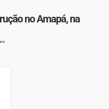
trução no Amapá, na
aro