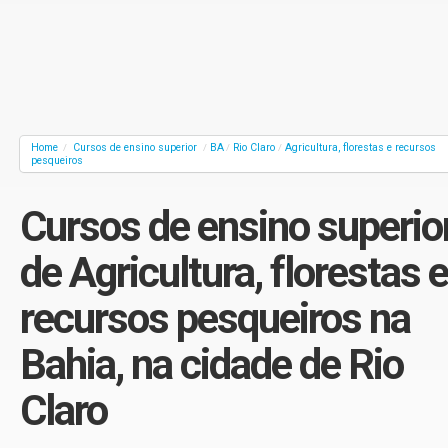
Home
Cursos de ensino superior
BA
Rio Claro
Agricultura, florestas e recursos
/
/
/
/
pesqueiros
Cursos de ensino superio
de Agricultura, florestas e
recursos pesqueiros na
Bahia, na cidade de Rio
Claro