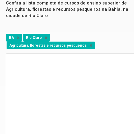
Confira a lista completa de cursos de ensino superior de
Agricultura, florestas e recursos pesqueiros na Bahia, na
cidade de Rio Claro
BA
Rio Claro
Agricultura, florestas e recursos pesqueiros