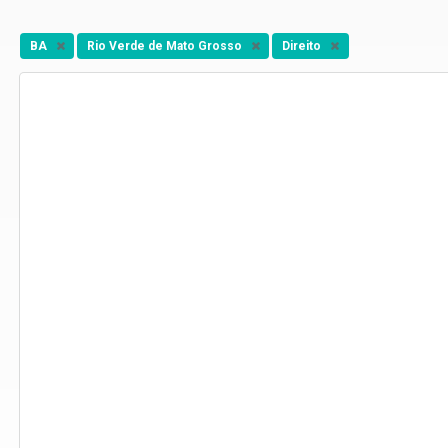
BA
Rio Verde de Mato Grosso
Direito