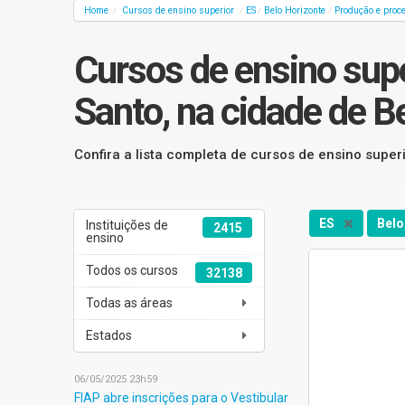
Home
Cursos de ensino superior
ES
Belo Horizonte
Produção e proc
/
/
/
/
Cursos de ensino sup
Santo, na cidade de B
Confira a lista completa de cursos de ensino supe
ES
Belo
Instituições de
2415
ensino
Todos os cursos
32138
Todas as áreas
Estados
06/05/2025 23h59
FIAP abre inscrições para o Vestibular