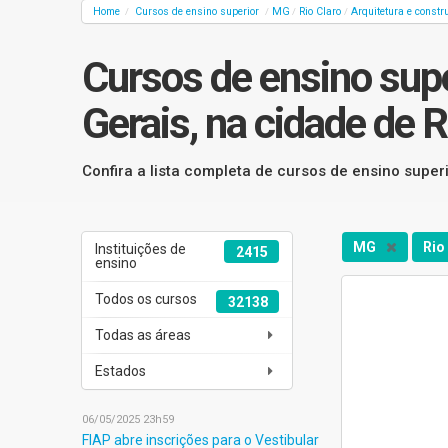
Home
Cursos de ensino superior
MG
Rio Claro
Arquitetura e constr
/
/
/
/
Cursos de ensino sup
Gerais, na cidade de R
Confira a lista completa de cursos de ensino super
MG
Rio
Instituições de
2415
ensino
Todos os cursos
32138
Todas as áreas
Estados
06/05/2025 23h59
FIAP abre inscrições para o Vestibular