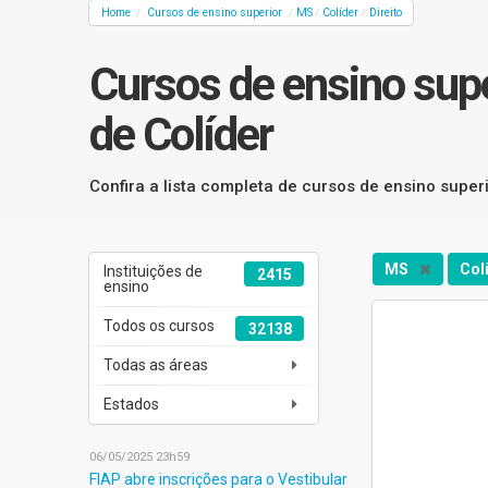
Home
Cursos de ensino superior
MS
Colíder
Direito
/
/
/
/
Cursos de ensino supe
de Colíder
Confira a lista completa de cursos de ensino super
MS
Col
Instituições de
2415
ensino
Todos os cursos
32138
Todas as áreas
Estados
06/05/2025 23h59
FIAP abre inscrições para o Vestibular