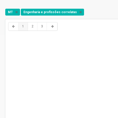
MT
Engenharia e profissões correlatas
1
2
3