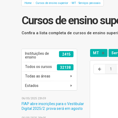
Home
Cursos de ensino superior
MT
Serviços pessoais
/
/
/
Cursos de ensino sup
Confira a lista completa de cursos de ensino supe
MT
Ser
Instituições de
2415
ensino
Todos os cursos
32138
1
Todas as áreas
Estados
06/05/2025 23h59
FIAP abre inscrições para o Vestibular
Digital 2025/2: prova será em agosto
05/05/2025 20h05