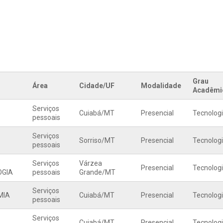
Grau
Área
Cidade/UF
Modalidade
Acadêmi
Serviços
Cuiabá
/
MT
Presencial
Tecnolog
pessoais
Serviços
Sorriso
/
MT
Presencial
Tecnolog
pessoais
Serviços
Várzea
Presencial
Tecnolog
GIA
pessoais
Grande
/
MT
Serviços
MIA
Cuiabá
/
MT
Presencial
Tecnolog
pessoais
Serviços
Cuiabá
/
MT
Presencial
Tecnolog