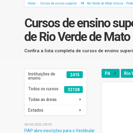
Home
Cursos de ensino superior
PA
Rio Verde de Mato Grosso
Prot
/
/
/
/
Cursos de ensino supe
de Rio Verde de Mato
Confira a lista completa de cursos de ensino supe
PA
Rio 
Instituições de
2415
ensino
Todos os cursos
32138
Todas as áreas
Estados
06/05/2025 23h59
FIAP abre inscrições para o Vestibular