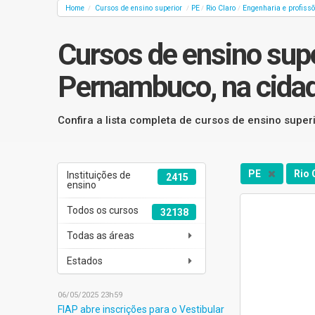
Home
Cursos de ensino superior
PE
Rio Claro
Engenharia e profissõ
/
/
/
/
Cursos de ensino supe
Pernambuco, na cidad
Confira a lista completa de cursos de ensino supe
PE
Rio 
Instituições de
2415
ensino
Todos os cursos
32138
Todas as áreas
Estados
06/05/2025 23h59
FIAP abre inscrições para o Vestibular