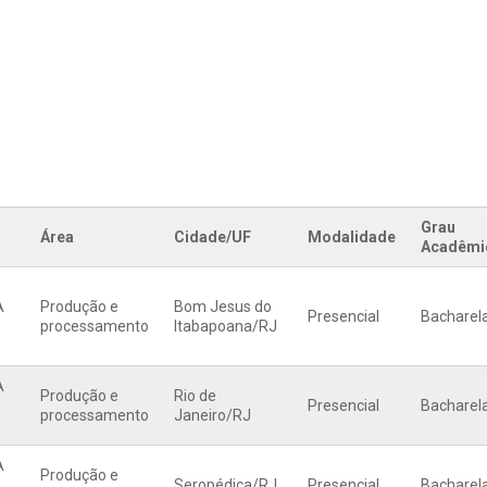
Grau
Área
Cidade/UF
Modalidade
Acadêmi
A
Produção e
Bom Jesus do
Presencial
Bacharel
processamento
Itabapoana
/
RJ
A
Produção e
Rio de
Presencial
Bacharel
processamento
Janeiro
/
RJ
A
Produção e
Seropédica
/
RJ
Presencial
Bacharel