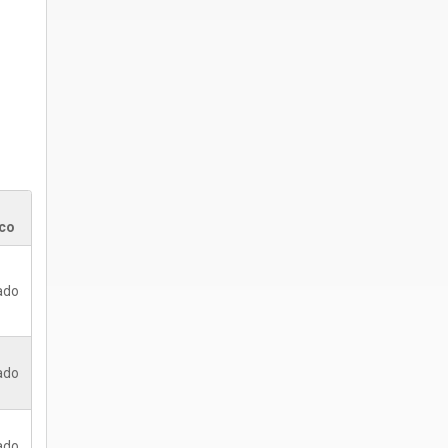
co
ado
ado
ado