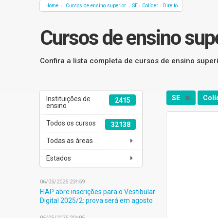
Home
Cursos de ensino superior
SE
Colíder
Direito
/
/
/
/
Cursos de ensino supe
Confira a lista completa de cursos de ensino superi
SE
Colí
Instituições de
2415
ensino
Todos os cursos
32138
Todas as áreas
Estados
06/05/2025 23h59
FIAP abre inscrições para o Vestibular
Digital 2025/2: prova será em agosto
05/05/2025 20h05