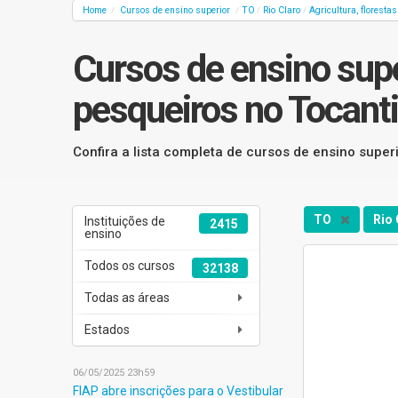
Home
Cursos de ensino superior
TO
Rio Claro
Agricultura, floresta
/
/
/
/
Cursos de ensino super
pesqueiros no Tocanti
Confira a lista completa de cursos de ensino superi
TO
Rio
Instituições de
2415
ensino
Todos os cursos
32138
Todas as áreas
Estados
06/05/2025 23h59
FIAP abre inscrições para o Vestibular