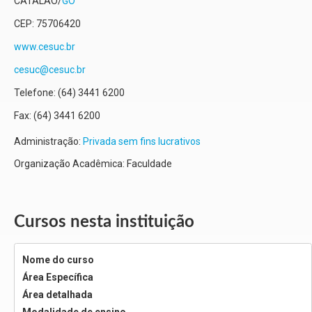
CATALAO
/
GO
CEP:
75706420
www.cesuc.br
cesuc@cesuc.br
Telefone:
(64) 3441 6200
Fax:
(64) 3441 6200
Administração:
Privada sem fins lucrativos
Organização Acadêmica: Faculdade
Cursos nesta instituição
Nome do curso
Área Específica
Área detalhada