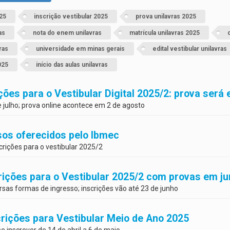
025
inscrição vestibular 2025
prova unilavras 2025
as
nota do enem unilavras
matrícula unilavras 2025
ras
universidade em minas gerais
edital vestibular unilavras
025
início das aulas unilavras
ções para o Vestibular Digital 2025/2: prova será
e julho; prova online acontece em 2 de agosto
os oferecidos pelo Ibmec
crições para o vestibular 2025/2
rições para o Vestibular 2025/2 com provas em j
ersas formas de ingresso; inscrições vão até 23 de junho
rições para Vestibular Meio de Ano 2025