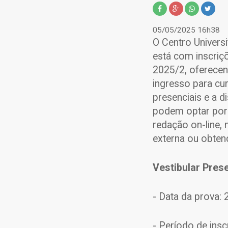
05/05/2025 16h38
O Centro Universi
está com inscriçõ
2025/2, oferecen
ingresso para cu
presenciais e a d
podem optar por v
redação on-line, 
externa ou obtenç
Vestibular Prese
- Data da prova:
- Período de insc