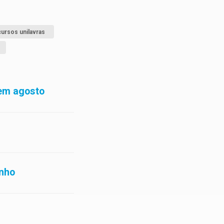
cursos unilavras
 em agosto
unho