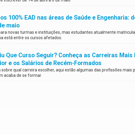
 inscrever de 14 de abril a 6 de maio
os 100% EAD nas áreas de Saúde e Engenharia: d
 de maio
ara novas turmas e instituições, mas estudantes atualmente matricula
na está entre os cursos afetados.
iu Que Curso Seguir? Conheça as Carreiras Mais 
erior e os Salários de Recém-Formados
 sobre qual carreira escolher, aqui estão algumas das profissões mais 
m acaba de se formar.