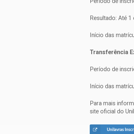
Período de inscr
Resultado: Até 1 d
Início das matríc
Transferência E
Período de inscr
Início das matríc
Para mais inform
site oficial do Un
Unilavras Insc