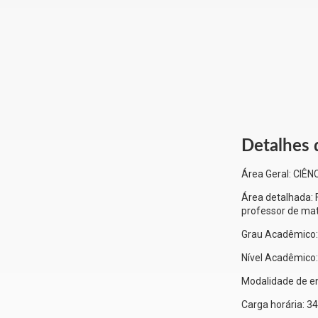
Detalhes 
Área Geral:
CIÊN
Área detalhada:
professor de mat
Grau Acadêmico
Nível Acadêmico
Modalidade de e
Carga horária:
34