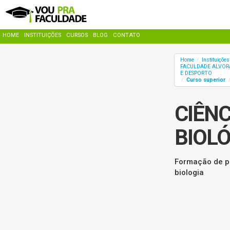
HOME
INSTITUIÇÕES
CURSOS
BLOG
CONTATO
Home
Instituiçõe
/
FACULDADE ALVORA
E DESPORTO
Curso superior
/
CIÊNC
BIOL
Formação de p
biologia