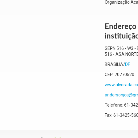
Organização Aca
Endereço
instituiçã
SEPN 516 - W3 -
516
- ASA NORT
BRASILIA
/
DF
CEP:
70770520
www.alvorada.c
andersonjca@gm
Telefone:
61-342
Fax:
61-3425-56