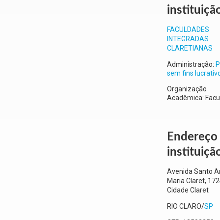
instituiçã
FACULDADES
INTEGRADAS
CLARETIANAS
Administração:
P
sem fins lucrativ
Organização
Acadêmica: Facu
Endereço
instituiçã
Avenida Santo A
Maria Claret, 17
Cidade Claret
RIO CLARO
/
SP