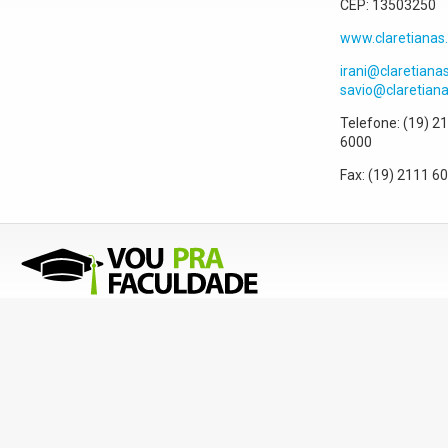
CEP:
13503250
www.claretianas.
irani@claretianas
savio@claretiana
Telefone:
(19) 2
6000
Fax:
(19) 2111 6