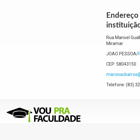
Endereço
instituiçã
Rua Manoel Gual
Miramar
JOAO PESSOA
/
CEP:
58043150
marcioacbarros
Telefone:
(83) 3