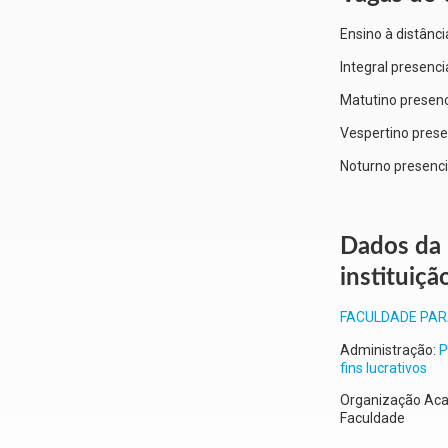
Ensino à distânci
Integral presenci
Matutino presenc
Vespertino prese
Noturno presenci
Dados da
instituiçã
FACULDADE PA
Administração:
P
fins lucrativos
Organização Ac
Faculdade