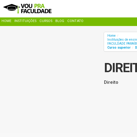
HOME
INSTITUIÇÕES
CURSOS
BLOG
CONTATO
Home
/
Instituições de ensi
FACULDADE PARAÍ
Curso superior
D
/
DIREI
Direito