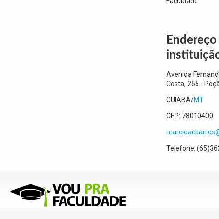
Faculdade
Endereço
instituiçã
Avenida Fernand
Costa, 255
- Poç
CUIABA
/
MT
CEP:
78010400
marcioacbarros
Telefone:
(65)36