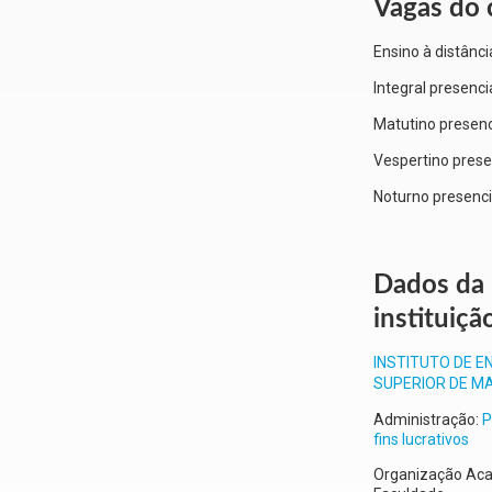
Vagas do 
Ensino à distânci
Integral presenci
Matutino presenc
Vespertino prese
Noturno presenci
Dados da
instituiçã
INSTITUTO DE E
SUPERIOR DE M
Administração:
P
fins lucrativos
Organização Ac