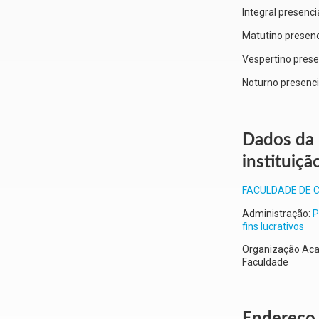
Integral presenci
Matutino presenc
Vespertino prese
Noturno presenci
Dados da
instituiçã
FACULDADE DE 
Administração:
P
fins lucrativos
Organização Ac
Faculdade