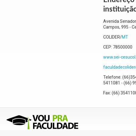
Endereço
instituiçã
Avenida Senador
Campos, 995
- C
COLIDER
/
MT
CEP:
78500000
www.sei-cesucol
faculdadecolide
Telefone:
(66)35
5411081 - (66) 
Fax:
(66) 354110