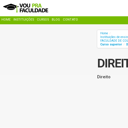
HOME
INSTITUIÇÕES
CURSOS
BLOG
CONTATO
Home
/
Instituições de ensi
FACULDADE DE COL
Curso superior
D
/
DIREI
Direito