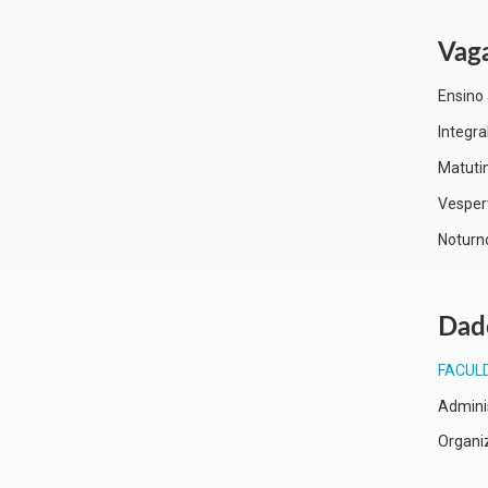
Vag
Ensino 
Integra
Matutin
Vespert
Noturn
Dado
FACUL
Admini
Organi