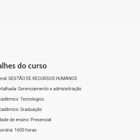
alhes do curso
eral:
GESTÃO DE RECURSOS HUMANOS
etalhada:
Gerenciamento e administração
cadêmico:
Tecnologico
Acadêmico:
Graduação
dade de ensino:
Presencial
orária:
1600 horas