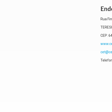
Ende
Rua Fir
TERES
CEP:
6
www.ce
cet@ce
Telefo