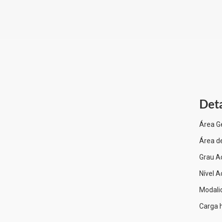
Det
Área G
Área d
Grau A
Nível 
Modali
Carga h