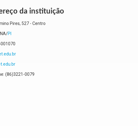
reço da instituição
mino Pires, 527
- Centro
INA
/
PI
4001070
t.edu.br
t.edu.br
ne:
(86)3221-0079