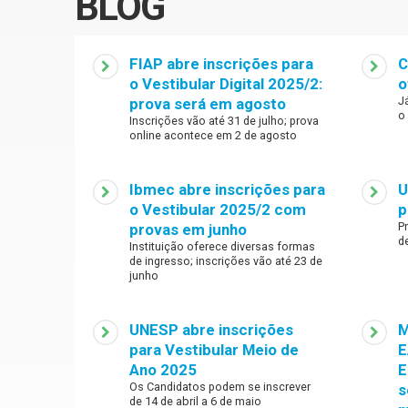
BLOG
FIAP abre inscrições para
C
o Vestibular Digital 2025/2:
o
J
prova será em agosto
o
Inscrições vão até 31 de julho; prova
online acontece em 2 de agosto
Ibmec abre inscrições para
U
o Vestibular 2025/2 com
p
P
provas em junho
d
Instituição oferece diversas formas
de ingresso; inscrições vão até 23 de
junho
UNESP abre inscrições
M
para Vestibular Meio de
E
Ano 2025
E
Os Candidatos podem se inscrever
s
de 14 de abril a 6 de maio