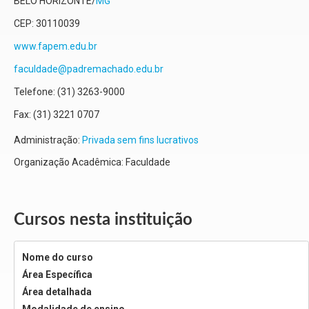
BELO HORIZONTE
/
MG
CEP:
30110039
www.fapem.edu.br
faculdade@padremachado.edu.br
Telefone:
(31) 3263-9000
Fax:
(31) 3221 0707
Administração:
Privada sem fins lucrativos
Organização Acadêmica: Faculdade
Cursos nesta instituição
Nome do curso
Área Específica
Área detalhada