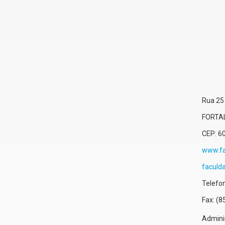
Rua 25
FORTA
CEP:
6
www.fa
faculd
Telefo
Fax:
(8
Admini