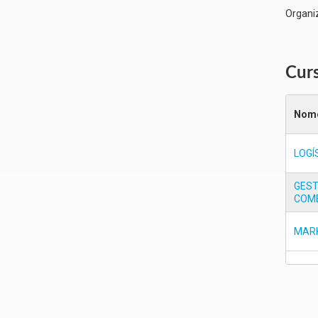
Organi
Curs
Nome
LOGÍ
GES
COM
MAR