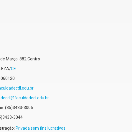
 de Março, 882
Centro
LEZA
/
CE
0060120
culdadecdl.edu.br
adecdl@faculdadecl.edu.br
ne:
(85)3433-3006
5)3433-3044
stração:
Privada sem fins lucrativos