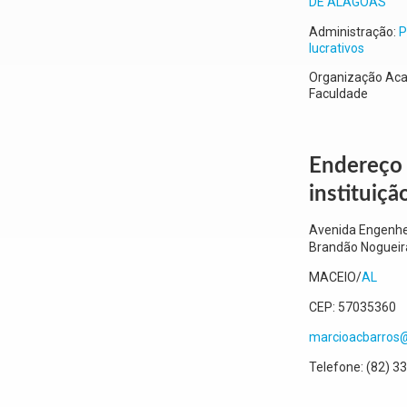
DE ALAGOAS
Administração:
P
lucrativos
Organização Ac
Faculdade
Endereço
instituiçã
Avenida Engenhe
Brandão Nogueir
MACEIO
/
AL
CEP:
57035360
marcioacbarros
Telefone:
(82) 3