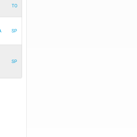
TO
A
SP
SP