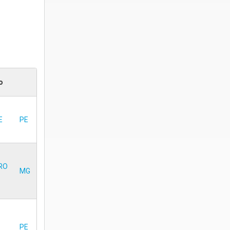
o
E
PE
RO
MG
PE